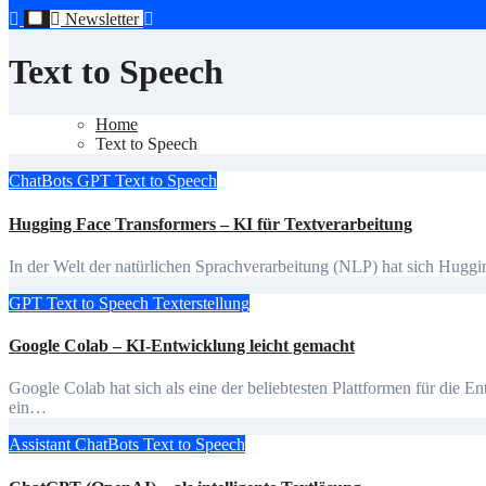
Newsletter
Text to Speech
Home
Text to Speech
ChatBots
GPT
Text to Speech
Hugging Face Transformers – KI für Textverarbeitung
In der Welt der natürlichen Sprachverarbeitung (NLP) hat sich Huggi
GPT
Text to Speech
Texterstellung
Google Colab – KI-Entwicklung leicht gemacht
Google Colab hat sich als eine der beliebtesten Plattformen für die Entwicklung von KI-Anwendungen etabliert. Personen, die
ein…
Assistant
ChatBots
Text to Speech