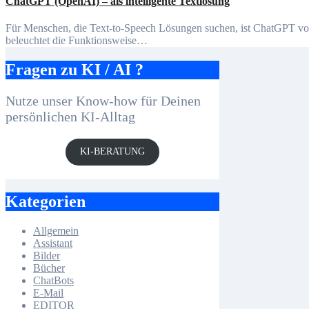
ChatGPT (OpenAI) – als intelligente Textlösung
Für Menschen, die Text-to-Speech Lösungen suchen, ist ChatGPT von OpenAI eine hervorragende Option. Dieser Beitrag
beleuchtet die Funktionsweise…
Fragen zu KI / AI ?
Nutze unser Know-how für Deinen
persönlichen KI-Alltag
KI-BERATUNG
Kategorien
Allgemein
Assistant
Bilder
Bücher
ChatBots
E-Mail
EDITOR