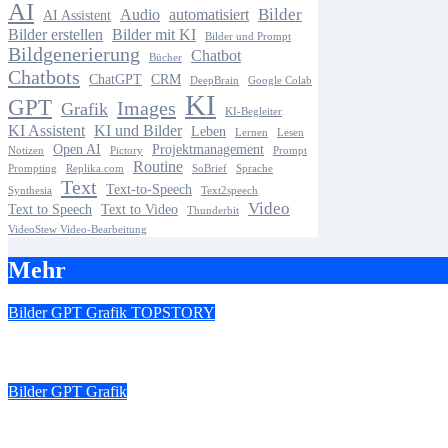
AI
Bilder
Audio
automatisiert
AI Assistent
Bilder erstellen
Bilder mit KI
Bilder und Prompt
Bildgenerierung
Chatbot
Bücher
Chatbots
ChatGPT
CRM
DeepBrain
Google Colab
KI
GPT
Images
Grafik
KI-Begleiter
KI Assistent
KI und Bilder
Leben
Lernen
Lesen
Open AI
Projektmanagement
Notizen
Pictory
Prompt
Routine
Prompting
Replika.com
SoBrief
Sprache
Text
Text-to-Speech
Synthesia
Text2speech
Video
Text to Speech
Text to Video
Thunderbit
VideoStew Video-Bearbeitung
Mehr
Bilder
GPT
Grafik
TOPSTORY
KI Tools zur Bildgenerierung – Wie Du mühelos Bilder mit künstli
Bilder
GPT
Grafik
Wie du mit dem richtigen Prompt atemberaubende KI-Bilder erste