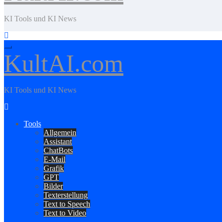
KI Tools und KI News
KultAI.com
KI Tools und KI News
Tools
Allgemein
Assistant
ChatBots
E-Mail
Grafik
GPT
Bilder
Texterstellung
Text to Speech
Text to Video