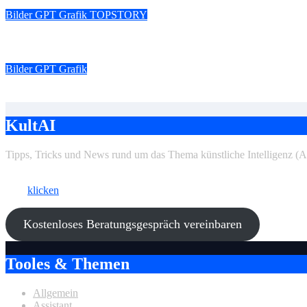
Bilder
GPT
Grafik
TOPSTORY
Top 10 KI-Tools für die Bildgenerierung – Die besten Tools für 
Bilder
GPT
Grafik
Kreative Bilder mit DALL-E 3 – Ein umfassender Guide zu Fu
KultAI
Tipps, Tricks und News rund um das Thema künstliche Intelligenz (AI
Ki als Business-Booster?
Hier
klicken
und ein kostenfreies Beratungsgespräch vereinbaren.
Kostenloses Beratungsgespräch vereinbaren
Tooles & Themen
Allgemein
Assistant