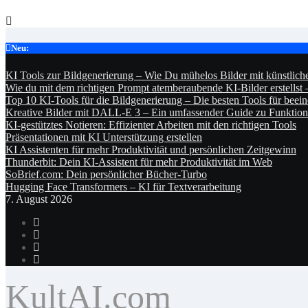
Skip
to
content
Neu:
KI Tools zur Bildgenerierung – Wie Du mühelos Bilder mit künstlicher
Wie du mit dem richtigen Prompt atemberaubende KI-Bilder erstellst 
Top 10 KI-Tools für die Bildgenerierung – Die besten Tools für beei
Kreative Bilder mit DALL-E 3 – Ein umfassender Guide zu Funkti
KI-gestütztes Notieren: Effizienter Arbeiten mit den richtigen Tools
Präsentationen mit KI Unterstützung erstellen
KI Assistenten für mehr Produktivität und persönlichen Zeitgewinn
Thunderbit: Dein KI-Assistent für mehr Produktivität im Web
SoBrief.com: Dein persönlicher Bücher-Turbo
Hugging Face Transformers – KI für Textverarbeitung
7. August 2026
KultAI.com