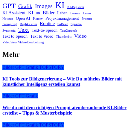
KI
GPT
Images
Grafik
KI-Begleiter
KI Assistent
KI und Bilder
Leben
Lernen
Lesen
Open AI
Projektmanagement
Notizen
Pictory
Prompt
Routine
Prompting
Replika.com
SoBrief
Sprache
Text
Text-to-Speech
Synthesia
Text2speech
Video
Text to Speech
Text to Video
Thunderbit
VideoStew Video-Bearbeitung
Mehr
Bilder
GPT
Grafik
TOPSTORY
KI Tools zur Bildgenerierung – Wie Du mühelos Bilder mit
künstlicher Intelligenz erstellen kannst
Bilder
GPT
Grafik
Wie du mit dem richtigen Prompt atemberaubende KI-Bilder
erstellst – Tipps & Musterbeispiele
Bilder
GPT
Grafik
TOPSTORY