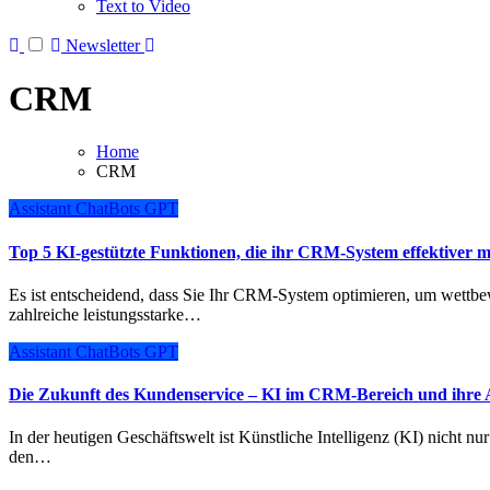
Text to Video
Newsletter
CRM
Home
CRM
Assistant
ChatBots
GPT
Top 5 KI-gestützte Funktionen, die ihr CRM-System effektiver 
Es ist entscheidend, dass Sie Ihr CRM-System optimieren, um wettbewerbsfähig zu bleiben. Künstliche Intelligenz (KI) bietet
zahlreiche leistungsstarke…
Assistant
ChatBots
GPT
Die Zukunft des Kundenservice – KI im CRM-Bereich und ihre
In der heutigen Geschäftswelt ist Künstliche Intelligenz (KI) nicht nur ein Schlagwort, sondern eine transformative Kraft, die
den…