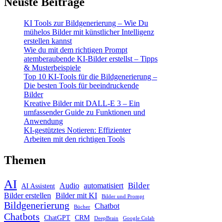
Neuste Beiträge
KI Tools zur Bildgenerierung – Wie Du
mühelos Bilder mit künstlicher Intelligenz
erstellen kannst
Wie du mit dem richtigen Prompt
atemberaubende KI-Bilder erstellst – Tipps
& Musterbeispiele
Top 10 KI-Tools für die Bildgenerierung –
Die besten Tools für beeindruckende
Bilder
Kreative Bilder mit DALL-E 3 – Ein
umfassender Guide zu Funktionen und
Anwendung
KI-gestütztes Notieren: Effizienter
Arbeiten mit den richtigen Tools
Themen
AI
Bilder
Audio
automatisiert
AI Assistent
Bilder erstellen
Bilder mit KI
Bilder und Prompt
Bildgenerierung
Chatbot
Bücher
Chatbots
ChatGPT
CRM
DeepBrain
Google Colab