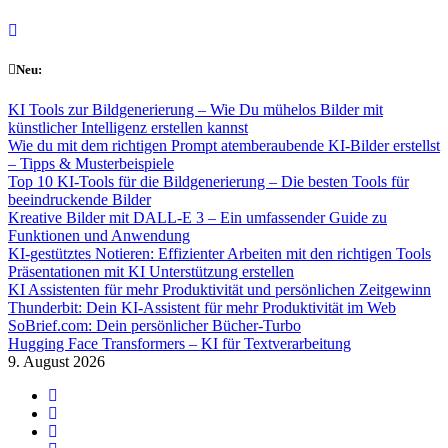
Skip
to
content
Neu:
KI Tools zur Bildgenerierung – Wie Du mühelos Bilder mit
künstlicher Intelligenz erstellen kannst
Wie du mit dem richtigen Prompt atemberaubende KI-Bilder erstellst
– Tipps & Musterbeispiele
Top 10 KI-Tools für die Bildgenerierung – Die besten Tools für
beeindruckende Bilder
Kreative Bilder mit DALL-E 3 – Ein umfassender Guide zu
Funktionen und Anwendung
KI-gestütztes Notieren: Effizienter Arbeiten mit den richtigen Tools
Präsentationen mit KI Unterstützung erstellen
KI Assistenten für mehr Produktivität und persönlichen Zeitgewinn
Thunderbit: Dein KI-Assistent für mehr Produktivität im Web
SoBrief.com: Dein persönlicher Bücher-Turbo
Hugging Face Transformers – KI für Textverarbeitung
9. August 2026