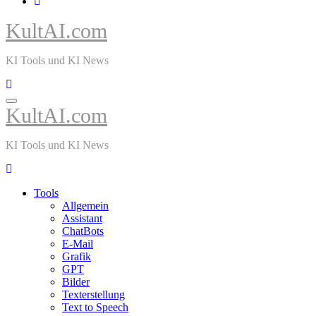
KultAI.com
KI Tools und KI News
KultAI.com
KI Tools und KI News
Tools
Allgemein
Assistant
ChatBots
E-Mail
Grafik
GPT
Bilder
Texterstellung
Text to Speech