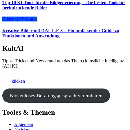
Top 10 KI-Tools für die Bildgenerierung – Die besten Tools für
beeindruckende Bilder
Bilder
GPT
Grafik
Kreative Bilder mit DALL-E 3 – Ein umfassender Guide zu
Funktionen und Anwendung
KultAI
Tipps, Tricks und News rund um das Thema künstliche Intelligenz
(AI | KI)
Ki als Business-Booster?
Hier
klicken
und ein kostenfreies Beratungsgespräch vereinbaren.
Kostenloses Beratungsgespräch vereinbaren
Tooles & Themen
Allgemein
Assistant