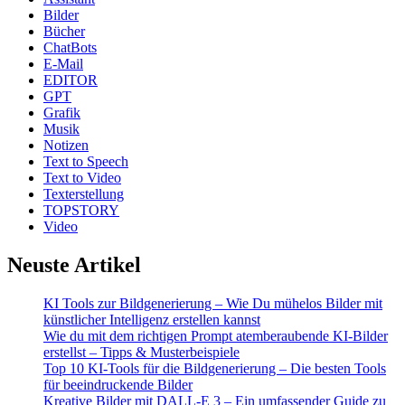
Bilder
Bücher
ChatBots
E-Mail
EDITOR
GPT
Grafik
Musik
Notizen
Text to Speech
Text to Video
Texterstellung
TOPSTORY
Video
Neuste Artikel
KI Tools zur Bildgenerierung – Wie Du mühelos Bilder mit
künstlicher Intelligenz erstellen kannst
Wie du mit dem richtigen Prompt atemberaubende KI-Bilder
erstellst – Tipps & Musterbeispiele
Top 10 KI-Tools für die Bildgenerierung – Die besten Tools
für beeindruckende Bilder
Kreative Bilder mit DALL-E 3 – Ein umfassender Guide zu