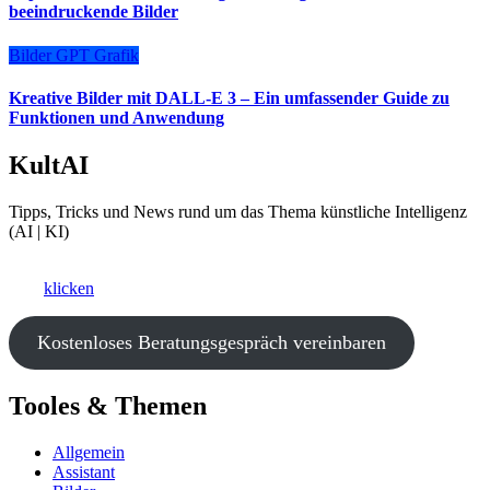
beeindruckende Bilder
Bilder
GPT
Grafik
Kreative Bilder mit DALL-E 3 – Ein umfassender Guide zu
Funktionen und Anwendung
KultAI
Tipps, Tricks und News rund um das Thema künstliche Intelligenz
(AI | KI)
Ki als Business-Booster?
Hier
klicken
und ein kostenfreies Beratungsgespräch vereinbaren.
Kostenloses Beratungsgespräch vereinbaren
Tooles & Themen
Allgemein
Assistant