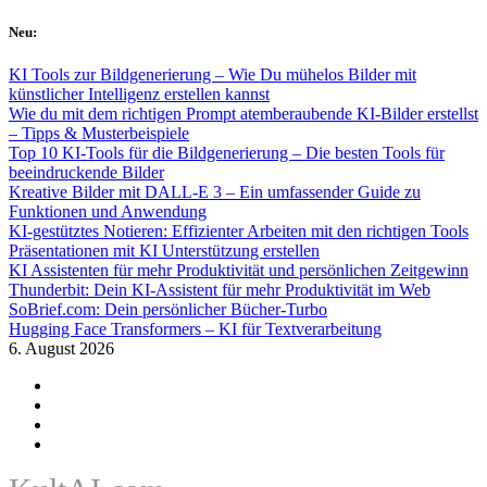
Skip
Neu:
to
content
KI Tools zur Bildgenerierung – Wie Du mühelos Bilder mit
künstlicher Intelligenz erstellen kannst
Wie du mit dem richtigen Prompt atemberaubende KI-Bilder erstellst
– Tipps & Musterbeispiele
Top 10 KI-Tools für die Bildgenerierung – Die besten Tools für
beeindruckende Bilder
Kreative Bilder mit DALL-E 3 – Ein umfassender Guide zu
Funktionen und Anwendung
KI-gestütztes Notieren: Effizienter Arbeiten mit den richtigen Tools
Präsentationen mit KI Unterstützung erstellen
KI Assistenten für mehr Produktivität und persönlichen Zeitgewinn
Thunderbit: Dein KI-Assistent für mehr Produktivität im Web
SoBrief.com: Dein persönlicher Bücher-Turbo
Hugging Face Transformers – KI für Textverarbeitung
6. August 2026