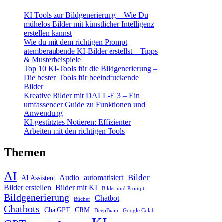
KI Tools zur Bildgenerierung – Wie Du
mühelos Bilder mit künstlicher Intelligenz
erstellen kannst
Wie du mit dem richtigen Prompt
atemberaubende KI-Bilder erstellst – Tipps
& Musterbeispiele
Top 10 KI-Tools für die Bildgenerierung –
Die besten Tools für beeindruckende
Bilder
Kreative Bilder mit DALL-E 3 – Ein
umfassender Guide zu Funktionen und
Anwendung
KI-gestütztes Notieren: Effizienter
Arbeiten mit den richtigen Tools
Themen
AI
Bilder
Audio
automatisiert
AI Assistent
Bilder erstellen
Bilder mit KI
Bilder und Prompt
Bildgenerierung
Chatbot
Bücher
Chatbots
ChatGPT
CRM
DeepBrain
Google Colab