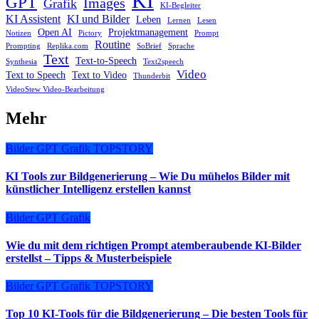
KI
GPT
Images
Grafik
KI-Begleiter
KI Assistent
KI und Bilder
Leben
Lernen
Lesen
Open AI
Projektmanagement
Notizen
Pictory
Prompt
Routine
Prompting
Replika.com
SoBrief
Sprache
Text
Text-to-Speech
Synthesia
Text2speech
Video
Text to Speech
Text to Video
Thunderbit
VideoStew Video-Bearbeitung
Mehr
Bilder
GPT
Grafik
TOPSTORY
KI Tools zur Bildgenerierung – Wie Du mühelos Bilder mit
künstlicher Intelligenz erstellen kannst
Bilder
GPT
Grafik
Wie du mit dem richtigen Prompt atemberaubende KI-Bilder
erstellst – Tipps & Musterbeispiele
Bilder
GPT
Grafik
TOPSTORY
Top 10 KI-Tools für die Bildgenerierung – Die besten Tools für