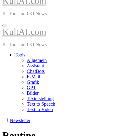
KultAI.com
KI Tools und KI News
KultAI.com
KI Tools und KI News
Tools
Allgemein
Assistant
ChatBots
E-Mail
Grafik
GPT
Bilder
Texterstellung
Text to Speech
Text to Video
Newsletter
Routine