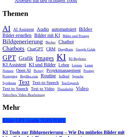
Arbeiten mit den richtigen Tools
Themen
AI
Bilder
Audio
automatisiert
AI Assistent
Bilder erstellen
Bilder mit KI
Bilder und Prompt
Bildgenerierung
Chatbot
Bücher
Chatbots
ChatGPT
CRM
DeepBrain
Google Colab
KI
GPT
Images
Grafik
KI-Begleiter
KI Assistent
KI und Bilder
Leben
Lernen
Lesen
Open AI
Projektmanagement
Notizen
Pictory
Prompt
Routine
Prompting
Replika.com
SoBrief
Sprache
Text
Text-to-Speech
Synthesia
Text2speech
Video
Text to Speech
Text to Video
Thunderbit
VideoStew Video-Bearbeitung
Mehr
Bilder
GPT
Grafik
TOPSTORY
KI Tools zur Bildgenerierung – Wie Du mühelos Bilder mit