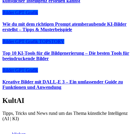
künstlicher Intelligenz erstellen kannst
Bilder
GPT
Grafik
Wie du mit dem richtigen Prompt atemberaubende KI-Bilder
erstellst – Tipps & Musterbeispiele
Bilder
GPT
Grafik
TOPSTORY
Top 10 KI-Tools für die Bildgenerierung – Die besten Tools für
beeindruckende Bilder
Bilder
GPT
Grafik
Kreative Bilder mit DALL-E 3 – Ein umfassender Guide zu
Funktionen und Anwendung
KultAI
Tipps, Tricks und News rund um das Thema künstliche Intelligenz
(AI | KI)
Ki als Business-Booster?