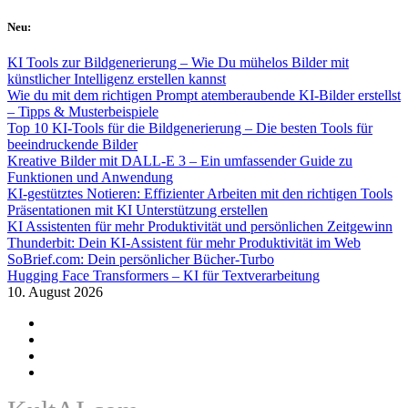
Skip
Neu:
to
content
KI Tools zur Bildgenerierung – Wie Du mühelos Bilder mit
künstlicher Intelligenz erstellen kannst
Wie du mit dem richtigen Prompt atemberaubende KI-Bilder erstellst
– Tipps & Musterbeispiele
Top 10 KI-Tools für die Bildgenerierung – Die besten Tools für
beeindruckende Bilder
Kreative Bilder mit DALL-E 3 – Ein umfassender Guide zu
Funktionen und Anwendung
KI-gestütztes Notieren: Effizienter Arbeiten mit den richtigen Tools
Präsentationen mit KI Unterstützung erstellen
KI Assistenten für mehr Produktivität und persönlichen Zeitgewinn
Thunderbit: Dein KI-Assistent für mehr Produktivität im Web
SoBrief.com: Dein persönlicher Bücher-Turbo
Hugging Face Transformers – KI für Textverarbeitung
10. August 2026