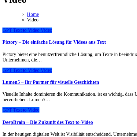
Home
Video
GPT
Text to Video
Video
Pictory – Die einfache Lösung für Videos aus Text
Pictory bietet eine benutzerfreundliche Lösung, um Texte in beeindruckende Videos umzuwandeln. Dieses Tool ist ideal für
Unternehmen, die…
GPT
Text to Video
Video
Lumen5 – Ihr Partner für visuelle Geschichten
Visuelle Inhalte dominieren die Kommunikation, ist es wichtig, dass Unternehmen sich durch kreative und ansprechende Videos
hervorheben. Lumen5…
GPT
Text to Video
DeepBrain – Die Zukunft des Text-to-Video
In der heutigen digitalen Welt ist Visibilität entscheidend. Unternehmen müssen ihre Botschaften effektiv kommunizieren, und