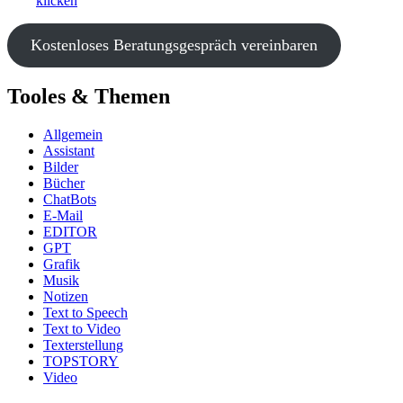
Hier
klicken
und ein kostenfreies Beratungsgespräch vereinbaren.
Kostenloses Beratungsgespräch vereinbaren
Tooles & Themen
Allgemein
Assistant
Bilder
Bücher
ChatBots
E-Mail
EDITOR
GPT
Grafik
Musik
Notizen
Text to Speech
Text to Video
Texterstellung
TOPSTORY
Video