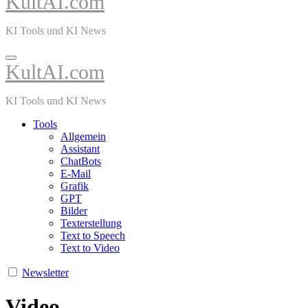
KultAI.com
KI Tools und KI News
KultAI.com
KI Tools und KI News
Tools
Allgemein
Assistant
ChatBots
E-Mail
Grafik
GPT
Bilder
Texterstellung
Text to Speech
Text to Video
Newsletter
Video