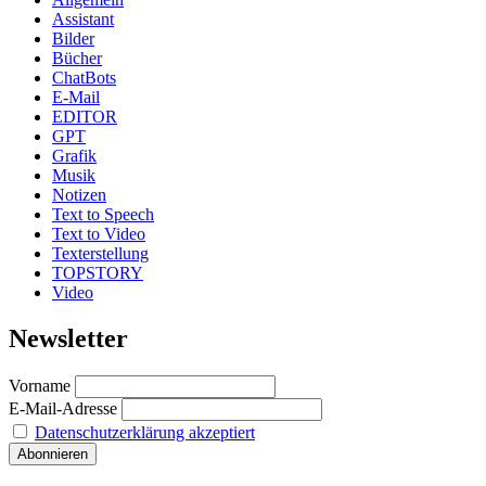
Assistant
Bilder
Bücher
ChatBots
E-Mail
EDITOR
GPT
Grafik
Musik
Notizen
Text to Speech
Text to Video
Texterstellung
TOPSTORY
Video
Newsletter
Vorname
E-Mail-Adresse
Datenschutzerklärung akzeptiert