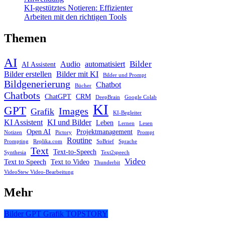
KI-gestütztes Notieren: Effizienter
Arbeiten mit den richtigen Tools
Themen
AI
Bilder
Audio
automatisiert
AI Assistent
Bilder erstellen
Bilder mit KI
Bilder und Prompt
Bildgenerierung
Chatbot
Bücher
Chatbots
ChatGPT
CRM
DeepBrain
Google Colab
KI
GPT
Images
Grafik
KI-Begleiter
KI Assistent
KI und Bilder
Leben
Lernen
Lesen
Open AI
Projektmanagement
Notizen
Pictory
Prompt
Routine
Prompting
Replika.com
SoBrief
Sprache
Text
Text-to-Speech
Synthesia
Text2speech
Video
Text to Speech
Text to Video
Thunderbit
VideoStew Video-Bearbeitung
Mehr
Bilder
GPT
Grafik
TOPSTORY