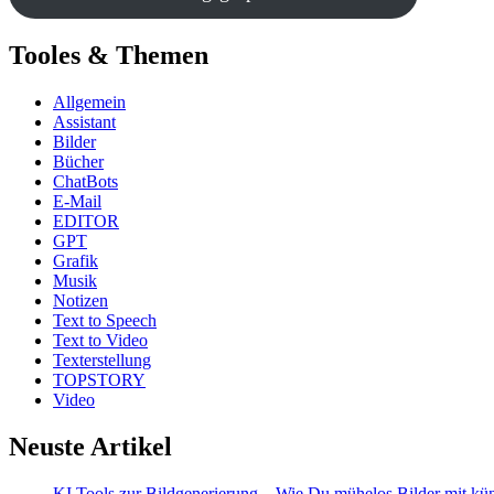
Tooles & Themen
Allgemein
Assistant
Bilder
Bücher
ChatBots
E-Mail
EDITOR
GPT
Grafik
Musik
Notizen
Text to Speech
Text to Video
Texterstellung
TOPSTORY
Video
Neuste Artikel
KI Tools zur Bildgenerierung – Wie Du mühelos Bilder mit künst