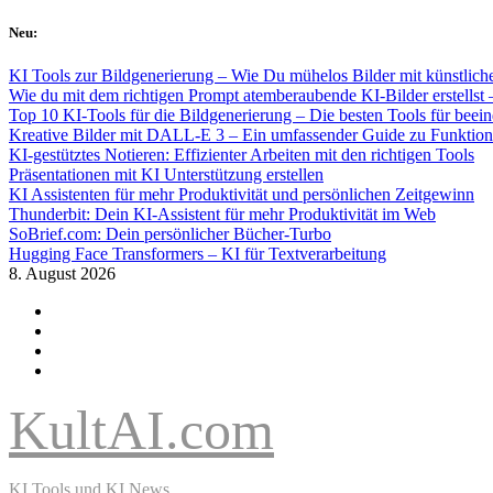
Skip
Neu:
to
content
KI Tools zur Bildgenerierung – Wie Du mühelos Bilder mit künstlicher
Wie du mit dem richtigen Prompt atemberaubende KI-Bilder erstellst 
Top 10 KI-Tools für die Bildgenerierung – Die besten Tools für beei
Kreative Bilder mit DALL-E 3 – Ein umfassender Guide zu Funkti
KI-gestütztes Notieren: Effizienter Arbeiten mit den richtigen Tools
Präsentationen mit KI Unterstützung erstellen
KI Assistenten für mehr Produktivität und persönlichen Zeitgewinn
Thunderbit: Dein KI-Assistent für mehr Produktivität im Web
SoBrief.com: Dein persönlicher Bücher-Turbo
Hugging Face Transformers – KI für Textverarbeitung
8. August 2026
KultAI.com
KI Tools und KI News