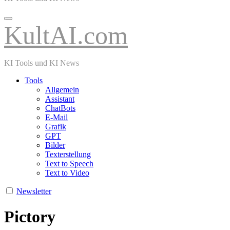
KultAI.com
KI Tools und KI News
Tools
Allgemein
Assistant
ChatBots
E-Mail
Grafik
GPT
Bilder
Texterstellung
Text to Speech
Text to Video
Newsletter
Pictory