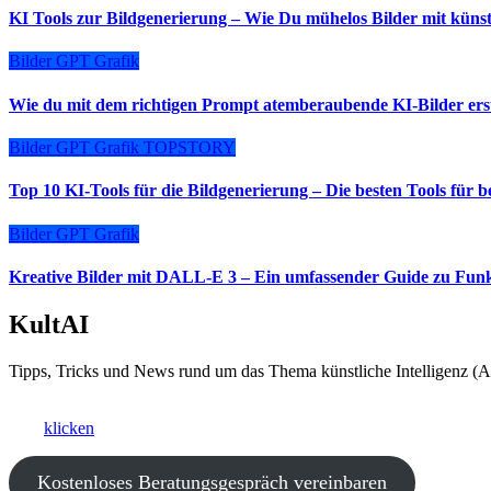
KI Tools zur Bildgenerierung – Wie Du mühelos Bilder mit künstli
Bilder
GPT
Grafik
Wie du mit dem richtigen Prompt atemberaubende KI-Bilder erste
Bilder
GPT
Grafik
TOPSTORY
Top 10 KI-Tools für die Bildgenerierung – Die besten Tools für 
Bilder
GPT
Grafik
Kreative Bilder mit DALL-E 3 – Ein umfassender Guide zu Fu
KultAI
Tipps, Tricks und News rund um das Thema künstliche Intelligenz (AI
Ki als Business-Booster?
Hier
klicken
und ein kostenfreies Beratungsgespräch vereinbaren.
Kostenloses Beratungsgespräch vereinbaren