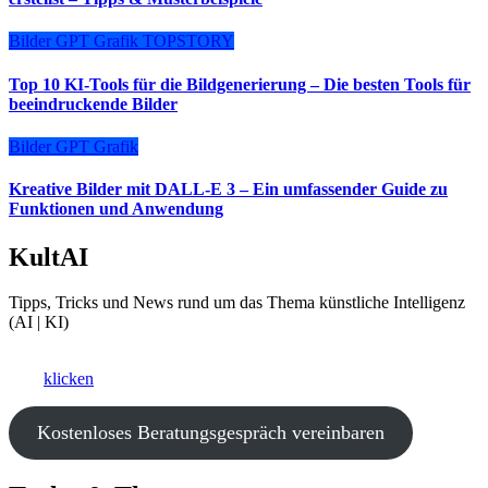
Bilder
GPT
Grafik
TOPSTORY
Top 10 KI-Tools für die Bildgenerierung – Die besten Tools für
beeindruckende Bilder
Bilder
GPT
Grafik
Kreative Bilder mit DALL-E 3 – Ein umfassender Guide zu
Funktionen und Anwendung
KultAI
Tipps, Tricks und News rund um das Thema künstliche Intelligenz
(AI | KI)
Ki als Business-Booster?
Hier
klicken
und ein kostenfreies Beratungsgespräch vereinbaren.
Kostenloses Beratungsgespräch vereinbaren