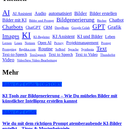
AI
Bilder
Audio
automatisiert
Bilder erstellen
AI Assistent
Bildgenerierung
Bilder mit KI
Chatbot
Bilder und Prompt
Bücher
GPT
Chatbots
Grafik
ChatGPT
CRM
DeepBrain
Google Colab
KI
Images
KI Assistent
KI und Bilder
Leben
KI-Begleiter
Open AI
Projektmanagement
Lernen
Lesen
Notizen
Pictory
Prompt
Text
Routine
Prompting
Replika.com
SoBrief
Sprache
Synthesia
Text-to-Speech
Text to Speech
Text to Video
Text2speech
Thunderbit
Video
VideoStew Video-Bearbeitung
Mehr
Bilder
GPT
Grafik
TOPSTORY
KI Tools zur Bildgenerierung – Wie Du mühelos Bilder mit
künstlicher Intelligenz erstellen kannst
Bilder
GPT
Grafik
Wie du mit dem richtigen Prompt atemberaubende KI-Bilder
erstellst – Tipps & Musterbeispiele