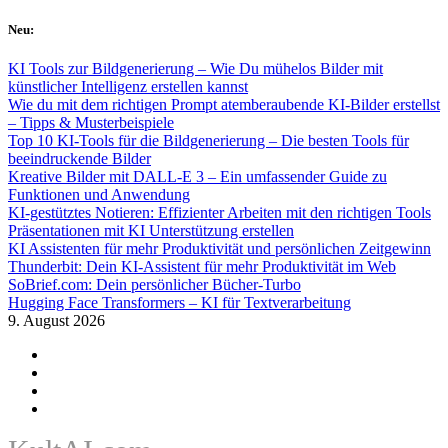
Skip
Neu:
to
content
KI Tools zur Bildgenerierung – Wie Du mühelos Bilder mit
künstlicher Intelligenz erstellen kannst
Wie du mit dem richtigen Prompt atemberaubende KI-Bilder erstellst
– Tipps & Musterbeispiele
Top 10 KI-Tools für die Bildgenerierung – Die besten Tools für
beeindruckende Bilder
Kreative Bilder mit DALL-E 3 – Ein umfassender Guide zu
Funktionen und Anwendung
KI-gestütztes Notieren: Effizienter Arbeiten mit den richtigen Tools
Präsentationen mit KI Unterstützung erstellen
KI Assistenten für mehr Produktivität und persönlichen Zeitgewinn
Thunderbit: Dein KI-Assistent für mehr Produktivität im Web
SoBrief.com: Dein persönlicher Bücher-Turbo
Hugging Face Transformers – KI für Textverarbeitung
9. August 2026