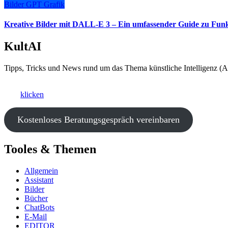
Bilder
GPT
Grafik
Kreative Bilder mit DALL-E 3 – Ein umfassender Guide zu Fu
KultAI
Tipps, Tricks und News rund um das Thema künstliche Intelligenz (AI
Ki als Business-Booster?
Hier
klicken
und ein kostenfreies Beratungsgespräch vereinbaren.
Kostenloses Beratungsgespräch vereinbaren
Tooles & Themen
Allgemein
Assistant
Bilder
Bücher
ChatBots
E-Mail
EDITOR