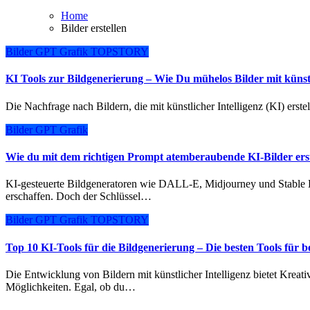
Home
Bilder erstellen
Bilder
GPT
Grafik
TOPSTORY
KI Tools zur Bildgenerierung – Wie Du mühelos Bilder mit künstli
Die Nachfrage nach Bildern, die mit künstlicher Intelligenz (KI) erst
Bilder
GPT
Grafik
Wie du mit dem richtigen Prompt atemberaubende KI-Bilder erste
KI-gesteuerte Bildgeneratoren wie DALL-E, Midjourney und Stable Diffusion können erstaunlich präzise und kreative Bilder
erschaffen. Doch der Schlüssel…
Bilder
GPT
Grafik
TOPSTORY
Top 10 KI-Tools für die Bildgenerierung – Die besten Tools für 
Die Entwicklung von Bildern mit künstlicher Intelligenz bietet Kreativen, Selbständigen und Unternehmen neue, aufregende
Möglichkeiten. Egal, ob du…