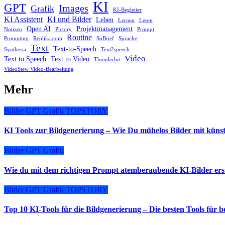
KI
GPT
Images
Grafik
KI-Begleiter
KI Assistent
KI und Bilder
Leben
Lernen
Lesen
Open AI
Projektmanagement
Notizen
Pictory
Prompt
Routine
Prompting
Replika.com
SoBrief
Sprache
Text
Text-to-Speech
Synthesia
Text2speech
Video
Text to Speech
Text to Video
Thunderbit
VideoStew Video-Bearbeitung
Mehr
Bilder
GPT
Grafik
TOPSTORY
KI Tools zur Bildgenerierung – Wie Du mühelos Bilder mit künstli
Bilder
GPT
Grafik
Wie du mit dem richtigen Prompt atemberaubende KI-Bilder erste
Bilder
GPT
Grafik
TOPSTORY
Top 10 KI-Tools für die Bildgenerierung – Die besten Tools für 