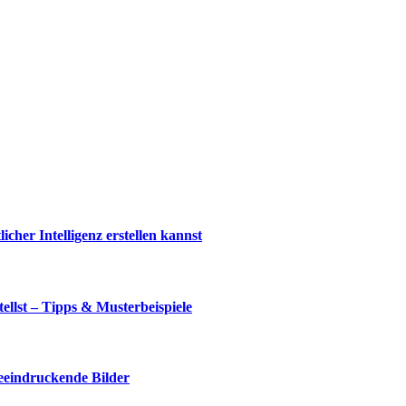
cher Intelligenz erstellen kannst
llst – Tipps & Musterbeispiele
beeindruckende Bilder