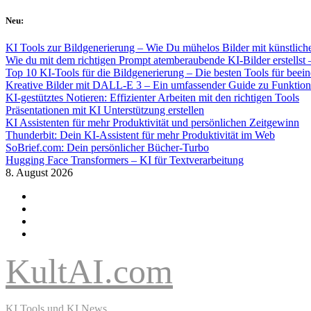
Skip
Neu:
to
content
KI Tools zur Bildgenerierung – Wie Du mühelos Bilder mit künstlicher
Wie du mit dem richtigen Prompt atemberaubende KI-Bilder erstellst 
Top 10 KI-Tools für die Bildgenerierung – Die besten Tools für beei
Kreative Bilder mit DALL-E 3 – Ein umfassender Guide zu Funkti
KI-gestütztes Notieren: Effizienter Arbeiten mit den richtigen Tools
Präsentationen mit KI Unterstützung erstellen
KI Assistenten für mehr Produktivität und persönlichen Zeitgewinn
Thunderbit: Dein KI-Assistent für mehr Produktivität im Web
SoBrief.com: Dein persönlicher Bücher-Turbo
Hugging Face Transformers – KI für Textverarbeitung
8. August 2026
KultAI.com
KI Tools und KI News