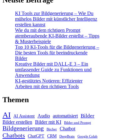
Neuste Beiträge
KI Tools zur Bildgenerierung – Wie Du
mühelos Bilder mit künstlicher Intelligenz
erstellen kannst
Wie du mit dem richtigen Prompt
atemberaubende KI-Bilder erstellst – Tipps
& Musterbeispiele
Top 10 KI-Tools für die Bildgenerierung –
Die besten Tools für beeindruckende
Bilder
Kreative Bilder mit DALL-E 3 – Ein
umfassender Guide zu Funktionen und
Anwendung
KI-gestütztes Notieren: Effizienter
Arbeiten mit den richtigen Tools
Themen
AI
Bilder
Audio
automatisiert
AI Assistent
Bilder erstellen
Bilder mit KI
Bilder und Prompt
Bildgenerierung
Chatbot
Bücher
Chatbots
ChatGPT
CRM
DeepBrain
Google Colab