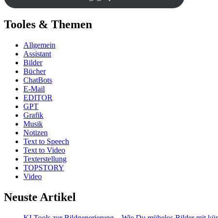
Tooles & Themen
Allgemein
Assistant
Bilder
Bücher
ChatBots
E-Mail
EDITOR
GPT
Grafik
Musik
Notizen
Text to Speech
Text to Video
Texterstellung
TOPSTORY
Video
Neuste Artikel
KI Tools zur Bildgenerierung – Wie Du mühelos Bilder mit künst