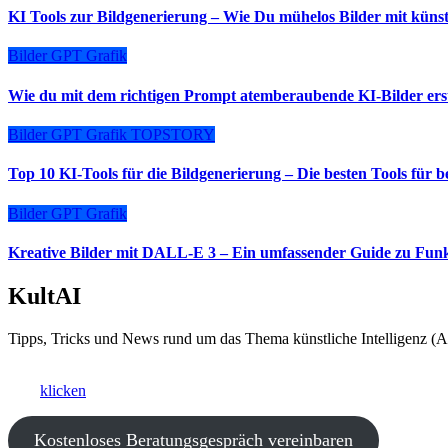
KI Tools zur Bildgenerierung – Wie Du mühelos Bilder mit künstli
Bilder
GPT
Grafik
Wie du mit dem richtigen Prompt atemberaubende KI-Bilder erste
Bilder
GPT
Grafik
TOPSTORY
Top 10 KI-Tools für die Bildgenerierung – Die besten Tools für 
Bilder
GPT
Grafik
Kreative Bilder mit DALL-E 3 – Ein umfassender Guide zu Fu
KultAI
Tipps, Tricks und News rund um das Thema künstliche Intelligenz (AI
Ki als Business-Booster?
Hier
klicken
und ein kostenfreies Beratungsgespräch vereinbaren.
Kostenloses Beratungsgespräch vereinbaren