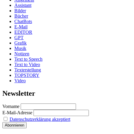
Assistant
Bilder
Bücher
ChatBots
E-Mail
EDITOR
GPT
Grafik
Musik
Notizen
Text to Speech
Text to Video
Texterstellung
TOPSTORY
Video
Newsletter
Vorname
E-Mail-Adresse
Datenschutzerklärung akzeptiert