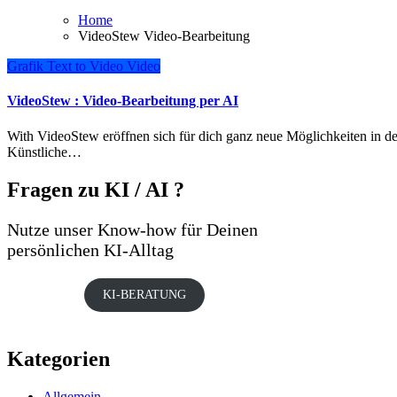
Home
VideoStew Video-Bearbeitung
Grafik
Text to Video
Video
VideoStew : Video-Bearbeitung per AI
With VideoStew eröffnen sich für dich ganz neue Möglichkeiten in der Video-Bearbeitung. Dieses innovative Tool nutzt moderne
Künstliche…
Fragen zu KI / AI ?
Nutze unser Know-how für Deinen
persönlichen KI-Alltag
KI-BERATUNG
Kategorien
Allgemein