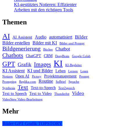
KI-gestütztes Notieren: Effizienter
Arbeiten mit den richtigen Tools
Themen
AI
Bilder
Audio
automatisiert
AI Assistent
Bilder erstellen
Bilder mit KI
Bilder und Prompt
Bildgenerierung
Chatbot
Bücher
Chatbots
ChatGPT
CRM
DeepBrain
Google Colab
KI
GPT
Images
Grafik
KI-Begleiter
KI Assistent
KI und Bilder
Leben
Lernen
Lesen
Open AI
Projektmanagement
Notizen
Pictory
Prompt
Routine
Prompting
Replika.com
SoBrief
Sprache
Text
Text-to-Speech
Synthesia
Text2speech
Video
Text to Speech
Text to Video
Thunderbit
VideoStew Video-Bearbeitung
Mehr
Bilder
GPT
Grafik
TOPSTORY