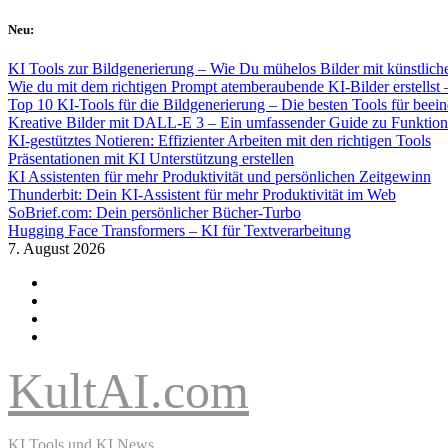
Skip
Neu:
to
content
KI Tools zur Bildgenerierung – Wie Du mühelos Bilder mit künstlicher
Wie du mit dem richtigen Prompt atemberaubende KI-Bilder erstellst 
Top 10 KI-Tools für die Bildgenerierung – Die besten Tools für beei
Kreative Bilder mit DALL-E 3 – Ein umfassender Guide zu Funkti
KI-gestütztes Notieren: Effizienter Arbeiten mit den richtigen Tools
Präsentationen mit KI Unterstützung erstellen
KI Assistenten für mehr Produktivität und persönlichen Zeitgewinn
Thunderbit: Dein KI-Assistent für mehr Produktivität im Web
SoBrief.com: Dein persönlicher Bücher-Turbo
Hugging Face Transformers – KI für Textverarbeitung
7. August 2026
KultAI.com
KI Tools und KI News