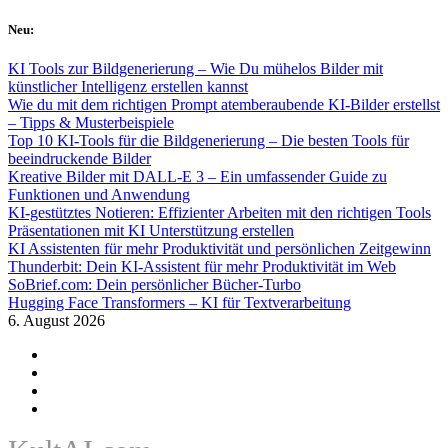
Skip
Neu:
to
content
KI Tools zur Bildgenerierung – Wie Du mühelos Bilder mit
künstlicher Intelligenz erstellen kannst
Wie du mit dem richtigen Prompt atemberaubende KI-Bilder erstellst
– Tipps & Musterbeispiele
Top 10 KI-Tools für die Bildgenerierung – Die besten Tools für
beeindruckende Bilder
Kreative Bilder mit DALL-E 3 – Ein umfassender Guide zu
Funktionen und Anwendung
KI-gestütztes Notieren: Effizienter Arbeiten mit den richtigen Tools
Präsentationen mit KI Unterstützung erstellen
KI Assistenten für mehr Produktivität und persönlichen Zeitgewinn
Thunderbit: Dein KI-Assistent für mehr Produktivität im Web
SoBrief.com: Dein persönlicher Bücher-Turbo
Hugging Face Transformers – KI für Textverarbeitung
6. August 2026