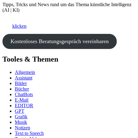
Tipps, Tricks und News rund um das Thema künstliche Intelligenz
(AI | KI)
Ki als Business-Booster?
Hier
klicken
und ein kostenfreies Beratungsgespräch vereinbaren.
Kostenloses Beratungsgespräch vereinbaren
Tooles & Themen
Allgemein
Assistant
Bilder
Bücher
ChatBots
E-Mail
EDITOR
GPT
Grafik
Musik
Notizen
Text to Speech