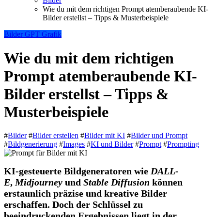
Bilder
Wie du mit dem richtigen Prompt atemberaubende KI-
Bilder erstellst – Tipps & Musterbeispiele
Bilder
GPT
Grafik
Wie du mit dem richtigen
Prompt atemberaubende KI-
Bilder erstellst – Tipps &
Musterbeispiele
#
Bilder
#
Bilder erstellen
#
Bilder mit KI
#
Bilder und Prompt
#
Bildgenerierung
#
Images
#
KI und Bilder
#
Prompt
#
Prompting
KI-gesteuerte Bildgeneratoren wie
DALL-
E
,
Midjourney
und
Stable Diffusion
können
erstaunlich präzise und kreative Bilder
erschaffen. Doch der Schlüssel zu
beeindruckenden Ergebnissen liegt in der