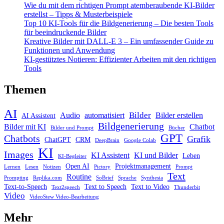
Wie du mit dem richtigen Prompt atemberaubende KI-Bilder
erstellst – Tipps & Musterbeispiele
Top 10 KI-Tools für die Bildgenerierung – Die besten Tools
für beeindruckende Bilder
Kreative Bilder mit DALL-E 3 – Ein umfassender Guide zu
Funktionen und Anwendung
KI-gestütztes Notieren: Effizienter Arbeiten mit den richtigen
Tools
Themen
AI
Bilder
Audio
automatisiert
Bilder erstellen
AI Assistent
Bildgenerierung
Bilder mit KI
Chatbot
Bilder und Prompt
Bücher
GPT
Chatbots
Grafik
ChatGPT
CRM
DeepBrain
Google Colab
KI
Images
KI Assistent
KI und Bilder
Leben
KI-Begleiter
Open AI
Projektmanagement
Lernen
Lesen
Notizen
Pictory
Prompt
Text
Routine
Prompting
Replika.com
SoBrief
Sprache
Synthesia
Text-to-Speech
Text to Speech
Text to Video
Text2speech
Thunderbit
Video
VideoStew Video-Bearbeitung
Mehr