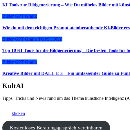
KI Tools zur Bildgenerierung – Wie Du mühelos Bilder mit künstli
Bilder
GPT
Grafik
Wie du mit dem richtigen Prompt atemberaubende KI-Bilder erste
Bilder
GPT
Grafik
TOPSTORY
Top 10 KI-Tools für die Bildgenerierung – Die besten Tools für 
Bilder
GPT
Grafik
Kreative Bilder mit DALL-E 3 – Ein umfassender Guide zu Fu
KultAI
Tipps, Tricks und News rund um das Thema künstliche Intelligenz (AI
Ki als Business-Booster?
Hier
klicken
und ein kostenfreies Beratungsgespräch vereinbaren.
Kostenloses Beratungsgespräch vereinbaren