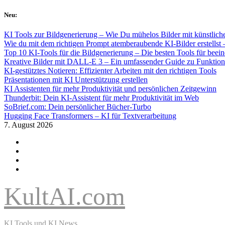
Skip
Neu:
to
content
KI Tools zur Bildgenerierung – Wie Du mühelos Bilder mit künstlicher
Wie du mit dem richtigen Prompt atemberaubende KI-Bilder erstellst 
Top 10 KI-Tools für die Bildgenerierung – Die besten Tools für beei
Kreative Bilder mit DALL-E 3 – Ein umfassender Guide zu Funkti
KI-gestütztes Notieren: Effizienter Arbeiten mit den richtigen Tools
Präsentationen mit KI Unterstützung erstellen
KI Assistenten für mehr Produktivität und persönlichen Zeitgewinn
Thunderbit: Dein KI-Assistent für mehr Produktivität im Web
SoBrief.com: Dein persönlicher Bücher-Turbo
Hugging Face Transformers – KI für Textverarbeitung
7. August 2026
KultAI.com
KI Tools und KI News