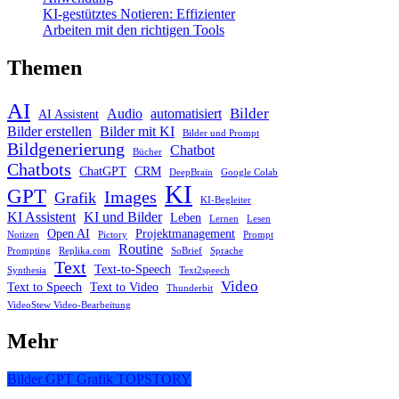
KI-gestütztes Notieren: Effizienter
Arbeiten mit den richtigen Tools
Themen
AI
Bilder
Audio
automatisiert
AI Assistent
Bilder erstellen
Bilder mit KI
Bilder und Prompt
Bildgenerierung
Chatbot
Bücher
Chatbots
ChatGPT
CRM
DeepBrain
Google Colab
KI
GPT
Images
Grafik
KI-Begleiter
KI Assistent
KI und Bilder
Leben
Lernen
Lesen
Open AI
Projektmanagement
Notizen
Pictory
Prompt
Routine
Prompting
Replika.com
SoBrief
Sprache
Text
Text-to-Speech
Synthesia
Text2speech
Video
Text to Speech
Text to Video
Thunderbit
VideoStew Video-Bearbeitung
Mehr
Bilder
GPT
Grafik
TOPSTORY