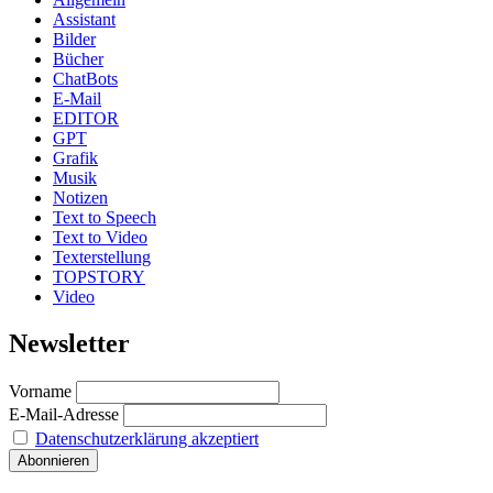
Assistant
Bilder
Bücher
ChatBots
E-Mail
EDITOR
GPT
Grafik
Musik
Notizen
Text to Speech
Text to Video
Texterstellung
TOPSTORY
Video
Newsletter
Vorname
E-Mail-Adresse
Datenschutzerklärung akzeptiert