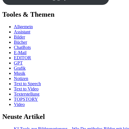
Tooles & Themen
Allgemein
Assistant
Bilder
Bücher
ChatBots
E-Mail
EDITOR
GPT
Grafik
Musik
Notizen
Text to Speech
Text to Video
Texterstellung
TOPSTORY
Video
Neuste Artikel
KI Tools zur Bildgenerierung – Wie Du mühelos Bilder mit künst