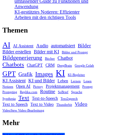
umfassender Guide zu Funktionen und
Anwendung
KI-gestütztes Notieren: Effizienter
Arbeiten mit den richtigen Tools
Themen
AI
Bilder
Audio
automatisiert
AI Assistent
Bilder erstellen
Bilder mit KI
Bilder und Prompt
Bildgenerierung
Chatbot
Bücher
Chatbots
ChatGPT
CRM
DeepBrain
Google Colab
KI
GPT
Images
Grafik
KI-Begleiter
KI Assistent
KI und Bilder
Leben
Lernen
Lesen
Open AI
Projektmanagement
Notizen
Pictory
Prompt
Routine
Prompting
Replika.com
SoBrief
Sprache
Text
Text-to-Speech
Synthesia
Text2speech
Video
Text to Speech
Text to Video
Thunderbit
VideoStew Video-Bearbeitung
Mehr