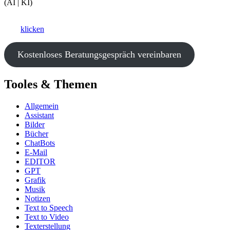
(AI | KI)
Ki als Business-Booster?
Hier
klicken
und ein kostenfreies Beratungsgespräch vereinbaren.
Kostenloses Beratungsgespräch vereinbaren
Tooles & Themen
Allgemein
Assistant
Bilder
Bücher
ChatBots
E-Mail
EDITOR
GPT
Grafik
Musik
Notizen
Text to Speech
Text to Video
Texterstellung