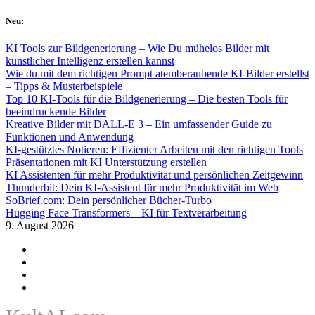
Skip
Neu:
to
content
KI Tools zur Bildgenerierung – Wie Du mühelos Bilder mit
künstlicher Intelligenz erstellen kannst
Wie du mit dem richtigen Prompt atemberaubende KI-Bilder erstellst
– Tipps & Musterbeispiele
Top 10 KI-Tools für die Bildgenerierung – Die besten Tools für
beeindruckende Bilder
Kreative Bilder mit DALL-E 3 – Ein umfassender Guide zu
Funktionen und Anwendung
KI-gestütztes Notieren: Effizienter Arbeiten mit den richtigen Tools
Präsentationen mit KI Unterstützung erstellen
KI Assistenten für mehr Produktivität und persönlichen Zeitgewinn
Thunderbit: Dein KI-Assistent für mehr Produktivität im Web
SoBrief.com: Dein persönlicher Bücher-Turbo
Hugging Face Transformers – KI für Textverarbeitung
9. August 2026