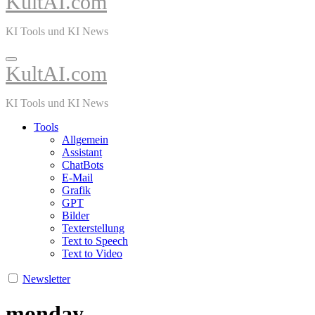
KultAI.com
KI Tools und KI News
KultAI.com
KI Tools und KI News
Tools
Allgemein
Assistant
ChatBots
E-Mail
Grafik
GPT
Bilder
Texterstellung
Text to Speech
Text to Video
Newsletter
monday