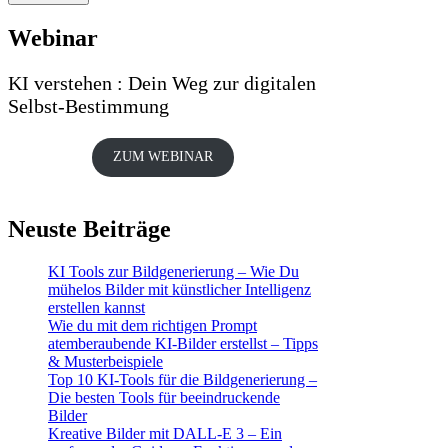
Webinar
KI verstehen : Dein Weg zur digitalen
Selbst-Bestimmung
ZUM WEBINAR
Neuste Beiträge
KI Tools zur Bildgenerierung – Wie Du
mühelos Bilder mit künstlicher Intelligenz
erstellen kannst
Wie du mit dem richtigen Prompt
atemberaubende KI-Bilder erstellst – Tipps
& Musterbeispiele
Top 10 KI-Tools für die Bildgenerierung –
Die besten Tools für beeindruckende
Bilder
Kreative Bilder mit DALL-E 3 – Ein