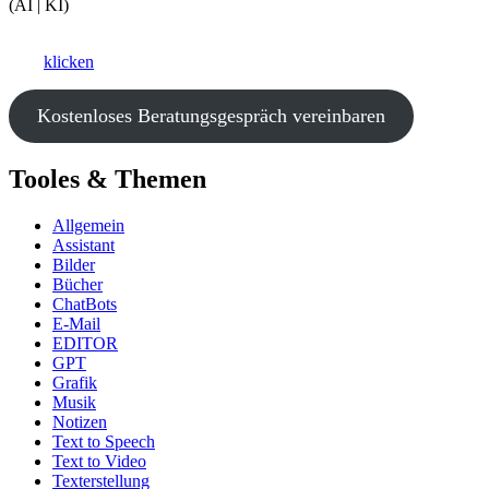
(AI | KI)
Ki als Business-Booster?
Hier
klicken
und ein kostenfreies Beratungsgespräch vereinbaren.
Kostenloses Beratungsgespräch vereinbaren
Tooles & Themen
Allgemein
Assistant
Bilder
Bücher
ChatBots
E-Mail
EDITOR
GPT
Grafik
Musik
Notizen
Text to Speech
Text to Video
Texterstellung