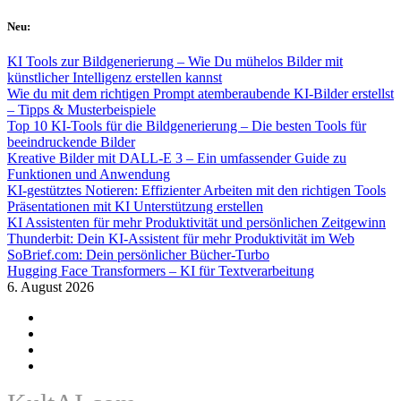
Skip
Neu:
to
content
KI Tools zur Bildgenerierung – Wie Du mühelos Bilder mit
künstlicher Intelligenz erstellen kannst
Wie du mit dem richtigen Prompt atemberaubende KI-Bilder erstellst
– Tipps & Musterbeispiele
Top 10 KI-Tools für die Bildgenerierung – Die besten Tools für
beeindruckende Bilder
Kreative Bilder mit DALL-E 3 – Ein umfassender Guide zu
Funktionen und Anwendung
KI-gestütztes Notieren: Effizienter Arbeiten mit den richtigen Tools
Präsentationen mit KI Unterstützung erstellen
KI Assistenten für mehr Produktivität und persönlichen Zeitgewinn
Thunderbit: Dein KI-Assistent für mehr Produktivität im Web
SoBrief.com: Dein persönlicher Bücher-Turbo
Hugging Face Transformers – KI für Textverarbeitung
6. August 2026