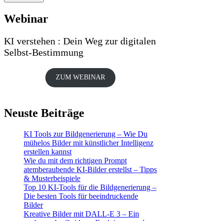
Webinar
KI verstehen : Dein Weg zur digitalen
Selbst-Bestimmung
ZUM WEBINAR
Neuste Beiträge
KI Tools zur Bildgenerierung – Wie Du
mühelos Bilder mit künstlicher Intelligenz
erstellen kannst
Wie du mit dem richtigen Prompt
atemberaubende KI-Bilder erstellst – Tipps
& Musterbeispiele
Top 10 KI-Tools für die Bildgenerierung –
Die besten Tools für beeindruckende
Bilder
Kreative Bilder mit DALL-E 3 – Ein