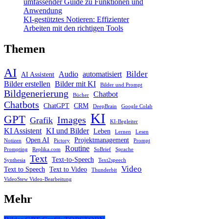
umfassender Guide zu Funktionen und
Anwendung
KI-gestütztes Notieren: Effizienter
Arbeiten mit den richtigen Tools
Themen
AI
Bilder
Audio
automatisiert
AI Assistent
Bilder erstellen
Bilder mit KI
Bilder und Prompt
Bildgenerierung
Chatbot
Bücher
Chatbots
ChatGPT
CRM
DeepBrain
Google Colab
KI
GPT
Images
Grafik
KI-Begleiter
KI Assistent
KI und Bilder
Leben
Lernen
Lesen
Open AI
Projektmanagement
Notizen
Pictory
Prompt
Routine
Prompting
Replika.com
SoBrief
Sprache
Text
Text-to-Speech
Synthesia
Text2speech
Video
Text to Speech
Text to Video
Thunderbit
VideoStew Video-Bearbeitung
Mehr