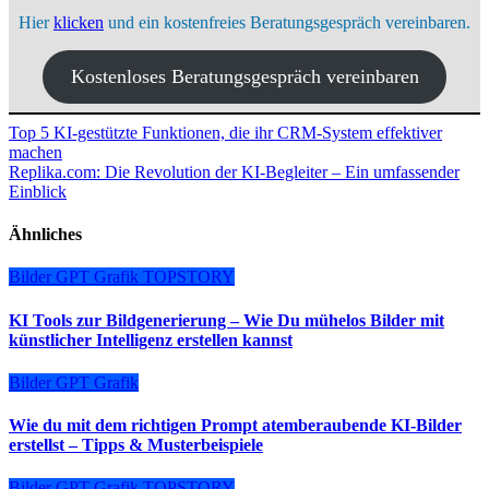
Hier
klicken
und ein kostenfreies Beratungsgespräch vereinbaren.
Kostenloses Beratungsgespräch vereinbaren
Beitragsnavigation
Top 5 KI-gestützte Funktionen, die ihr CRM-System effektiver
machen
Replika.com: Die Revolution der KI-Begleiter – Ein umfassender
Einblick
Ähnliches
Bilder
GPT
Grafik
TOPSTORY
KI Tools zur Bildgenerierung – Wie Du mühelos Bilder mit
künstlicher Intelligenz erstellen kannst
Bilder
GPT
Grafik
Wie du mit dem richtigen Prompt atemberaubende KI-Bilder
erstellst – Tipps & Musterbeispiele
Bilder
GPT
Grafik
TOPSTORY