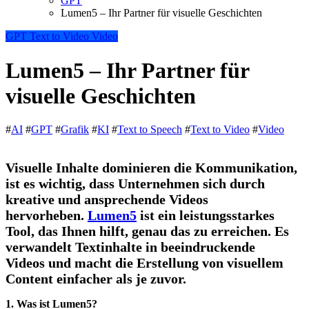
GPT
Lumen5 – Ihr Partner für visuelle Geschichten
GPT
Text to Video
Video
Lumen5 – Ihr Partner für
visuelle Geschichten
#
AI
#
GPT
#
Grafik
#
KI
#
Text to Speech
#
Text to Video
#
Video
Visuelle Inhalte
dominieren die Kommunikation,
ist es wichtig, dass Unternehmen sich durch
kreative und ansprechende Videos
hervorheben.
Lumen5
ist ein leistungsstarkes
Tool, das Ihnen hilft, genau das zu erreichen. Es
verwandelt Textinhalte in
beeindruckende
Videos
und macht die Erstellung von visuellem
Content einfacher als je zuvor.
1. Was ist Lumen5?