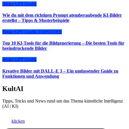
Bilder
GPT
Grafik
Wie du mit dem richtigen Prompt atemberaubende KI-Bilder
erstellst – Tipps & Musterbeispiele
Bilder
GPT
Grafik
TOPSTORY
Top 10 KI-Tools für die Bildgenerierung – Die besten Tools für
beeindruckende Bilder
Bilder
GPT
Grafik
Kreative Bilder mit DALL-E 3 – Ein umfassender Guide zu
Funktionen und Anwendung
KultAI
Tipps, Tricks und News rund um das Thema künstliche Intelligenz
(AI | KI)
Ki als Business-Booster?
Hier
klicken
und ein kostenfreies Beratungsgespräch vereinbaren.