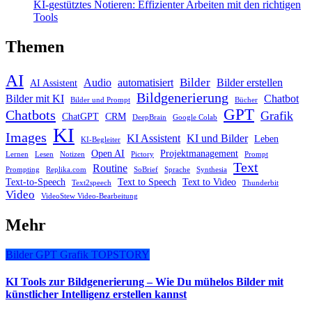
KI-gestütztes Notieren: Effizienter Arbeiten mit den richtigen
Tools
Themen
AI
Bilder
Audio
automatisiert
Bilder erstellen
AI Assistent
Bildgenerierung
Bilder mit KI
Chatbot
Bilder und Prompt
Bücher
GPT
Chatbots
Grafik
ChatGPT
CRM
DeepBrain
Google Colab
KI
Images
KI Assistent
KI und Bilder
Leben
KI-Begleiter
Open AI
Projektmanagement
Lernen
Lesen
Notizen
Pictory
Prompt
Text
Routine
Prompting
Replika.com
SoBrief
Sprache
Synthesia
Text-to-Speech
Text to Speech
Text to Video
Text2speech
Thunderbit
Video
VideoStew Video-Bearbeitung
Mehr
Bilder
GPT
Grafik
TOPSTORY
KI Tools zur Bildgenerierung – Wie Du mühelos Bilder mit
künstlicher Intelligenz erstellen kannst