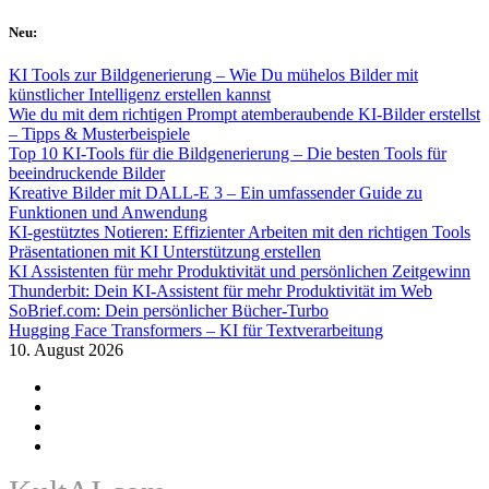
Skip
Neu:
to
content
KI Tools zur Bildgenerierung – Wie Du mühelos Bilder mit
künstlicher Intelligenz erstellen kannst
Wie du mit dem richtigen Prompt atemberaubende KI-Bilder erstellst
– Tipps & Musterbeispiele
Top 10 KI-Tools für die Bildgenerierung – Die besten Tools für
beeindruckende Bilder
Kreative Bilder mit DALL-E 3 – Ein umfassender Guide zu
Funktionen und Anwendung
KI-gestütztes Notieren: Effizienter Arbeiten mit den richtigen Tools
Präsentationen mit KI Unterstützung erstellen
KI Assistenten für mehr Produktivität und persönlichen Zeitgewinn
Thunderbit: Dein KI-Assistent für mehr Produktivität im Web
SoBrief.com: Dein persönlicher Bücher-Turbo
Hugging Face Transformers – KI für Textverarbeitung
10. August 2026