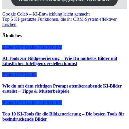
Beitragsnavigation
Google Colab – KI-Entwicklung leicht gemacht
Top 5 KI-gestützte Funktionen, die ihr CRM-System effektiver
machen
Ähnliches
Bilder
GPT
Grafik
TOPSTORY
KI Tools zur Bildgenerierung – Wie Du mühelos Bilder mit
künstlicher Intelligenz erstellen kannst
Bilder
GPT
Grafik
Wie du mit dem richtigen Prompt atemberaubende KI-Bilder
erstellst – Tipps & Musterbeispiele
Bilder
GPT
Grafik
TOPSTORY
Top 10 KI-Tools für die Bildgenerierung – Die besten Tools für
beeindruckende Bilder