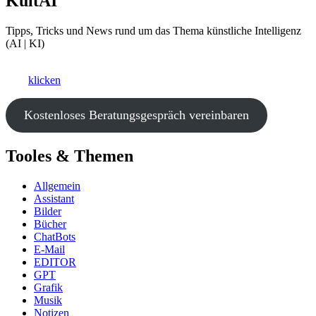
KultAI
Tipps, Tricks und News rund um das Thema künstliche Intelligenz
(AI | KI)
Ki als Business-Booster?
Hier
klicken
und ein kostenfreies Beratungsgespräch vereinbaren.
Kostenloses Beratungsgespräch vereinbaren
Tooles & Themen
Allgemein
Assistant
Bilder
Bücher
ChatBots
E-Mail
EDITOR
GPT
Grafik
Musik
Notizen