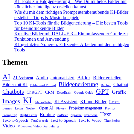
KI Tools zur Bildgenerierung – Wie Du mühelos Bilder mit
künstlicher Intelligenz erstellen kannst
Wie du mit dem richtigen Prompt atemberaubende KI-Bilder
erstellst – Tipps & Musterbeispiele
Top 10 KI-Tools für die Bildgenerierung – Die besten Tools
für beeindruckende Bilder
Kreative Bilder mit DALL-E 3 – Ein umfassender Guide zu
Funktionen und Anwendung
KI-gestütztes Notieren: Effizienter Arbeiten mit den richtigen
Tools
Themen
AI
Bilder
Audio
automatisiert
Bilder erstellen
AI Assistent
Bildgenerierung
Bilder mit KI
Chatbot
Bilder und Prompt
Bücher
GPT
Chatbots
Grafik
ChatGPT
CRM
DeepBrain
Google Colab
KI
Images
KI Assistent
KI und Bilder
Leben
KI-Begleiter
Open AI
Projektmanagement
Lernen
Lesen
Notizen
Pictory
Prompt
Text
Routine
Prompting
Replika.com
SoBrief
Sprache
Synthesia
Text-to-Speech
Text to Speech
Text to Video
Text2speech
Thunderbit
Video
VideoStew Video-Bearbeitung