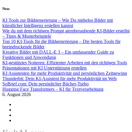
Skip
Neu:
to
content
KI Tools zur Bildgenerierung – Wie Du mühelos Bilder mit
künstlicher Intelligenz erstellen kannst
Wie du mit dem richtigen Prompt atemberaubende KI-Bilder erstellst
– Tipps & Musterbeispiele
Top 10 KI-Tools für die Bildgenerierung – Die besten Tools für
beeindruckende Bilder
Kreative Bilder mit DALL-E 3 – Ein umfassender Guide zu
Funktionen und Anwendung
KI-gestütztes Notieren: Effizienter Arbeiten mit den richtigen Tools
Präsentationen mit KI Unterstützung erstellen
KI Assistenten für mehr Produktivität und persönlichen Zeitgewinn
Thunderbit: Dein KI-Assistent für mehr Produktivität im Web
SoBrief.com: Dein persönlicher Bücher-Turbo
Hugging Face Transformers – KI für Textverarbeitung
6. August 2026